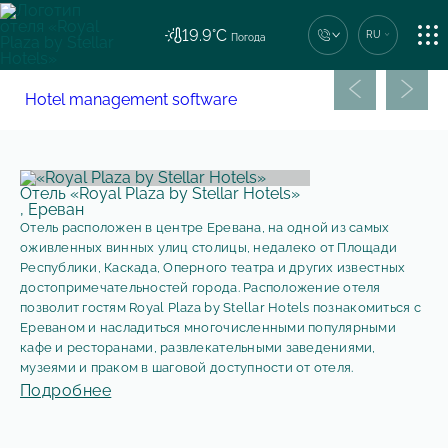
19.9°C
RU
Погода
ПРОЖИВАНИЕ
Единый номер сети
Предыдущий с
Следу
Hotel management software
+7 (862) 444-44-04
РЕСТОРАН
Отель «Royal Plaza by Stellar Hotels»
,
Ереван
Отель расположен в центре Еревана, на одной из самых
оживленных винных улиц столицы, недалеко от Площади
УСЛУГИ
Республики, Каскада, Оперного театра и других известных
достопримечательностей города. Расположение отеля
позволит гостям Royal Plaza by Stellar Hotels познакомиться с
Ереваном и насладиться многочисленными популярными
кафе и ресторанами, развлекательными заведениями,
КОНТАКТЫ
музеями и праком в шаговой доступности от отеля.
Подробнее