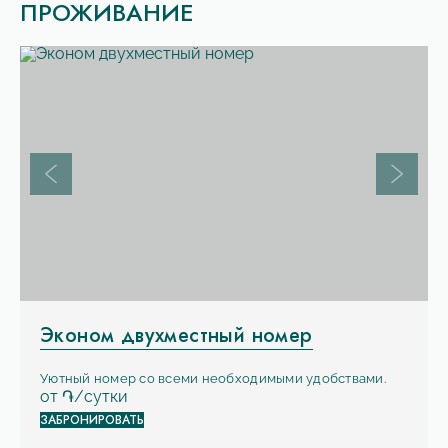
ПРОЖИВАНИЕ
Предыдущий слайд
Следую
Площадь:
2
17 м
Эконом двухместный номер
Вместимость:
x
2
Уютный номер со всеми необходимыми удобствами.
от
֏/сутки
ЗАБРОНИРОВАТЬ