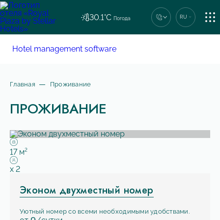
30.1°C
RU
Погода
ПРОЖИВАНИЕ
Единый номер сети
Hotel management software
+7 (862) 444-44-04
РЕСТОРАН
Главная
Проживание
ПРОЖИВАНИЕ
УСЛУГИ
Площадь:
2
17 м
Вместимость:
x
2
КОНТАКТЫ
Эконом двухместный номер
Уютный номер со всеми необходимыми удобствами.