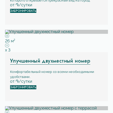
которого открывается прекрасный вид на город.
от
֏/сутки
ЗАБРОНИРОВАТЬ
Площадь:
2
26 м
Вместимость:
x
3
Улучшенный двухместный номер
Комфортабельный номер со всеми необходимыми
удобствами.
от
֏/сутки
ЗАБРОНИРОВАТЬ