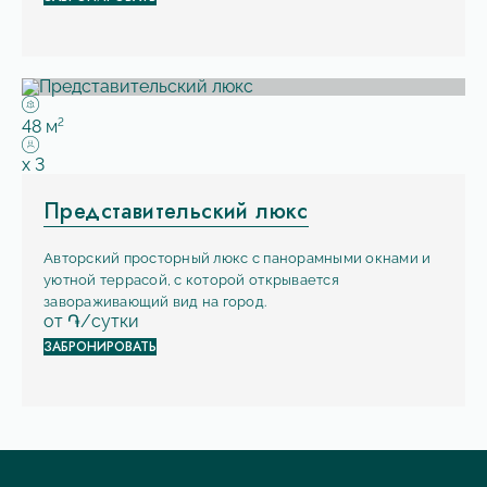
Площадь:
2
48 м
Вместимость:
x
3
Представительский люкс
Авторский просторный люкс с панорамными окнами и
уютной террасой, с которой открывается
завораживающий вид на город.
от
֏/сутки
ЗАБРОНИРОВАТЬ