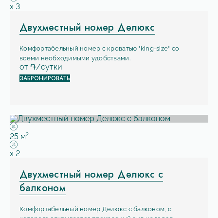
Вместимость:
x
3
Двухместный номер Делюкс
Комфортабельный номер с кроватью "king-size" со
всеми необходимыми удобствами.
от
֏/сутки
ЗАБРОНИРОВАТЬ
Площадь:
2
25 м
Вместимость:
x
2
Двухместный номер Делюкс с
балконом
Комфортабельный номер Делюкс с балконом, с