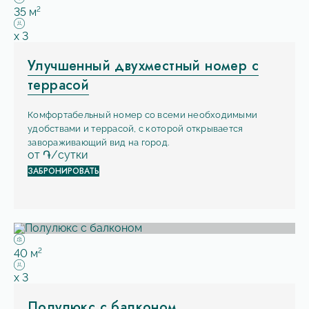
Площадь:
2
35 м
Вместимость:
x
3
Улучшенный двухместный номер с
террасой
Комфортабельный номер со всеми необходимыми
удобствами и террасой, с которой открывается
завораживающий вид на город.
от
֏/сутки
ЗАБРОНИРОВАТЬ
Площадь:
2
40 м
Вместимость:
x
3
Полулюкс с балконом