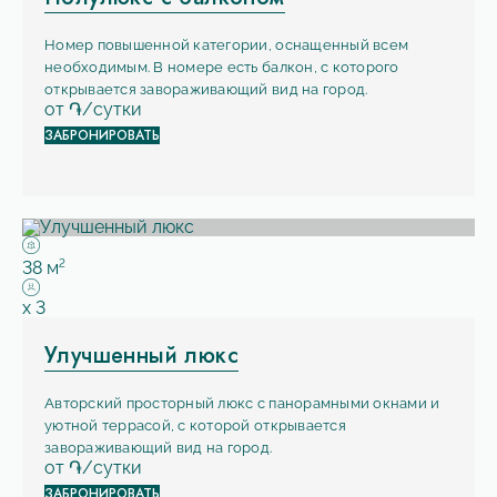
Номер повышенной категории, оснащенный всем
необходимым. В номере есть балкон, с которого
открывается завораживающий вид на город.
от
֏/сутки
ЗАБРОНИРОВАТЬ
Площадь:
2
38 м
Вместимость:
x
3
Улучшенный люкс
Авторский просторный люкс с панорамными окнами и
уютной террасой, с которой открывается
завораживающий вид на город.
от
֏/сутки
ЗАБРОНИРОВАТЬ