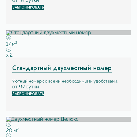
от
֏/сутки
ЗАБРОНИРОВАТЬ
Площадь:
2
17 м
Вместимость:
x
2
Стандартный двухместный номер
Уютный номер со всеми необходимыми удобствами.
от
֏/сутки
ЗАБРОНИРОВАТЬ
Площадь:
2
20 м