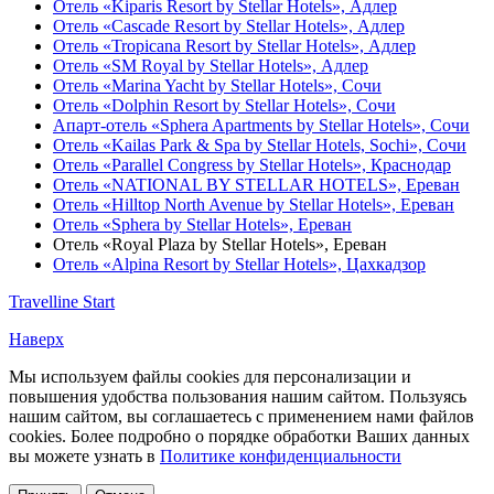
Отель «Kiparis Resort by Stellar Hotels»,
Адлер
Отель «Cascade Resort by Stellar Hotels»,
Адлер
Отель «Tropicana Resort by Stellar Hotels»,
Адлер
Отель «SM Royal by Stellar Hotels»,
Адлер
Отель «Marina Yacht by Stellar Hotels»,
Сочи
Отель «Dolphin Resort by Stellar Hotels»,
Сочи
Апарт-отель «Sphera Apartments by Stellar Hotels»,
Сочи
Отель «Kailas Park & Spa by Stellar Hotels, Sochi»,
Сочи
Отель «Parallel Congress by Stellar Hotels»,
Краснодар
Отель «NATIONAL BY STELLAR HOTELS»,
Ереван
Отель «Hilltop North Avenue by Stellar Hotels»,
Ереван
Отель «Sphera by Stellar Hotels»,
Ереван
Отель «Royal Plaza by Stellar Hotels»,
Ереван
Отель «Alpina Resort by Stellar Hotels»,
Цахкадзор
Travelline Start
Наверх
Мы используем файлы cookies для персонализации и
повышения удобства пользования нашим сайтом. Пользуясь
нашим сайтом, вы соглашаетесь с применением нами файлов
cookies. Более подробно о порядке обработки Ваших данных
вы можете узнать в
Политике конфиденциальности