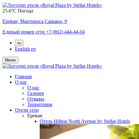
25.6°C
Погода
Ереван,
Мартироса Сарьяна, 9
Единый номер сети
+7 (862) 444-44-04
ru
English
en
Меню
Главная
О нас
О нас
Галерея
Отзывы
Территория
Отели сети
Ереван
Отель
Hilltop North Avenue by Stellar Hotels